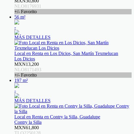
MXN30,800
NLO8176931
+/- Favorito
56 m²
-
MÁS DETALLES
Local en Renta en Los Dicios, San Martín Texmelucan
Los Dicios
MXN13,200
NLO8171493
+/- Favorito
197 m²
-
MÁS DETALLES
Local en Renta en Contry la Silla, Guadalupe
Contry la Silla
MXN61,800
TLO2250128