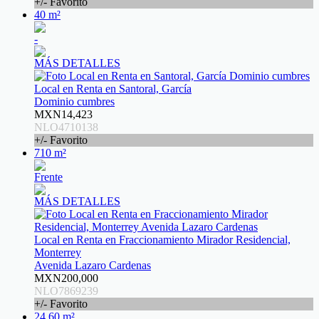
+/- Favorito
40 m²
-
MÁS DETALLES
Local en Renta en Santoral, García
Dominio cumbres
MXN14,423
NLO4710138
+/- Favorito
710 m²
Frente
MÁS DETALLES
Local en Renta en Fraccionamiento Mirador Residencial,
Monterrey
Avenida Lazaro Cardenas
MXN200,000
NLO7869239
+/- Favorito
24.60 m²