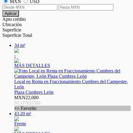
MXN
USD
Aplicar
Apto crédito
Ubicación
Superficie
Superficie Total
34 m²
-
MÁS DETALLES
Local en Renta en Fraccionamiento Cumbres del Campestre,
León
Plaza Cumbres León
MXN22,000
NLO7835501
+/- Favorito
43.20 m²
Frente