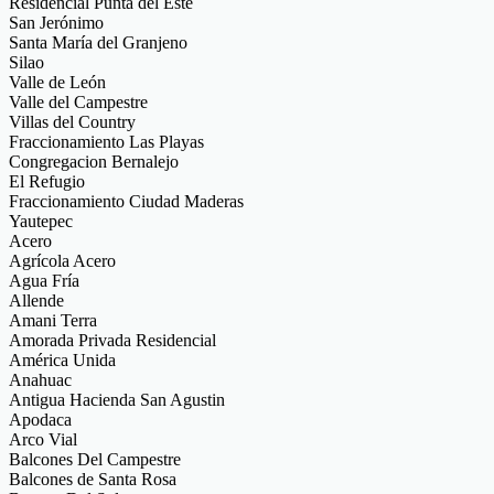
Residencial Punta del Este
San Jerónimo
Santa María del Granjeno
Silao
Valle de León
Valle del Campestre
Villas del Country
Fraccionamiento Las Playas
Congregacion Bernalejo
El Refugio
Fraccionamiento Ciudad Maderas
Yautepec
Acero
Agrícola Acero
Agua Fría
Allende
Amani Terra
Amorada Privada Residencial
América Unida
Anahuac
Antigua Hacienda San Agustin
Apodaca
Arco Vial
Balcones Del Campestre
Balcones de Santa Rosa