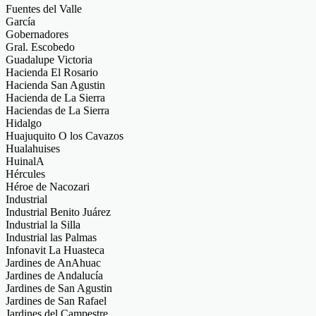
Fuentes del Valle
García
Gobernadores
Gral. Escobedo
Guadalupe Victoria
Hacienda El Rosario
Hacienda San Agustin
Hacienda de La Sierra
Haciendas de La Sierra
Hidalgo
Huajuquito O los Cavazos
Hualahuises
HuinalA
Hércules
Héroe de Nacozari
Industrial
Industrial Benito Juárez
Industrial la Silla
Industrial las Palmas
Infonavit La Huasteca
Jardines de AnAhuac
Jardines de Andalucía
Jardines de San Agustin
Jardines de San Rafael
Jardines del Campestre