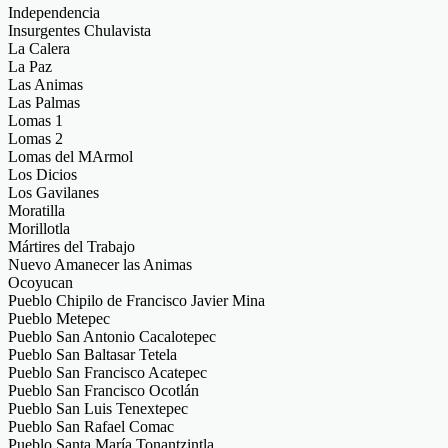
Independencia
Insurgentes Chulavista
La Calera
La Paz
Las Animas
Las Palmas
Lomas 1
Lomas 2
Lomas del MArmol
Los Dicios
Los Gavilanes
Moratilla
Morillotla
Mártires del Trabajo
Nuevo Amanecer las Animas
Ocoyucan
Pueblo Chipilo de Francisco Javier Mina
Pueblo Metepec
Pueblo San Antonio Cacalotepec
Pueblo San Baltasar Tetela
Pueblo San Francisco Acatepec
Pueblo San Francisco Ocotlán
Pueblo San Luis Tenextepec
Pueblo San Rafael Comac
Pueblo Santa María Tonantzintla