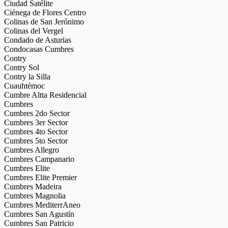
Ciudad Satélite
Ciénega de Flores Centro
Colinas de San Jerónimo
Colinas del Vergel
Condado de Asturias
Condocasas Cumbres
Contry
Contry Sol
Contry la Silla
Cuauhtémoc
Cumbre Altta Residencial
Cumbres
Cumbres 2do Sector
Cumbres 3er Sector
Cumbres 4to Sector
Cumbres 5to Sector
Cumbres Allegro
Cumbres Campanario
Cumbres Elite
Cumbres Elite Premier
Cumbres Madeira
Cumbres Magnolia
Cumbres MediterrAneo
Cumbres San Agustín
Cumbres San Patricio