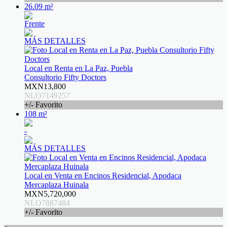
26.09 m²
Frente
MÁS DETALLES
Local en Renta en La Paz, Puebla
Consultorio Fifty Doctors
MXN13,800
NLO7149257
+/- Favorito
108 m²
-
MÁS DETALLES
Local en Venta en Encinos Residencial, Apodaca
Mercaplaza Huinala
MXN5,720,000
NLO7887484
+/- Favorito