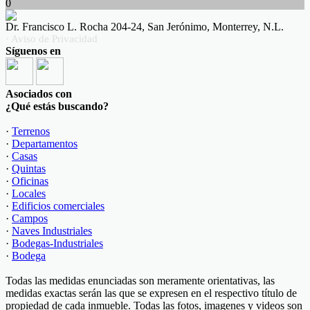
0
Dr. Francisco L. Rocha 204-24, San Jerónimo, Monterrey, N.L.
· Aviso de Privacidad
Síguenos en
Asociados con
¿Qué estás buscando?
·
Terrenos
·
Departamentos
·
Casas
·
Quintas
·
Oficinas
·
Locales
·
Edificios comerciales
·
Campos
·
Naves Industriales
·
Bodegas-Industriales
·
Bodega
Todas las medidas enunciadas son meramente orientativas, las
medidas exactas serán las que se expresen en el respectivo título de
propiedad de cada inmueble. Todas las fotos, imagenes y videos son