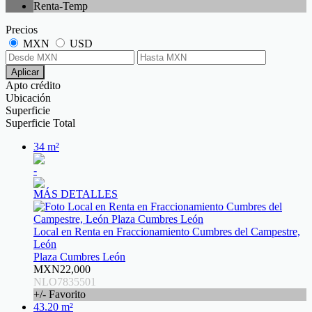
Renta-Temp
Precios
MXN
USD
Aplicar
Apto crédito
Ubicación
Superficie
Superficie Total
34 m²
-
MÁS DETALLES
Local en Renta en Fraccionamiento Cumbres del Campestre,
León
Plaza Cumbres León
MXN22,000
NLO7835501
+/- Favorito
43.20 m²