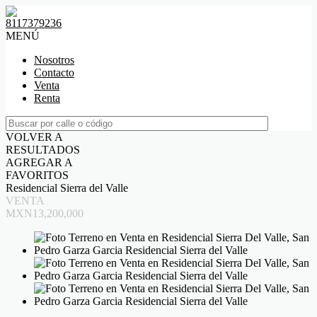
8117379236
MENÚ
Nosotros
Contacto
Venta
Renta
VOLVER A
RESULTADOS
AGREGAR A
FAVORITOS
Residencial Sierra del Valle
VENTA
MXN13,200,000