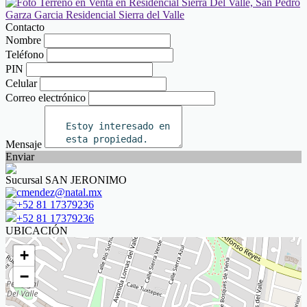
Contacto
Nombre
Teléfono
PIN
Celular
Correo electrónico
Mensaje
Enviar
Sucursal SAN JERONIMO
cmendez@natal.mx
+52 81 17379236
+52 81 17379236
UBICACIÓN
+
−