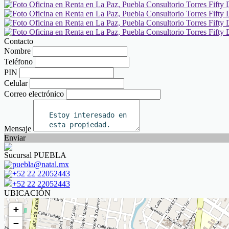
Contacto
Nombre
Teléfono
PIN
Celular
Correo electrónico
Mensaje
Enviar
Sucursal PUEBLA
puebla@natal.mx
+52 22 22052443
+52 22 22052443
UBICACIÓN
+
−