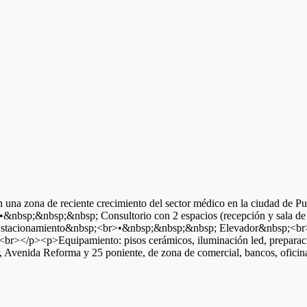
ona de reciente crecimiento del sector médico en la ciudad de Puebla
nbsp;&nbsp;&nbsp; Consultorio con 2 espacios (recepción y sala de
Estacionamiento&nbsp;<br>•&nbsp;&nbsp;&nbsp; Elevador&nbsp;<br>•
p><p>Equipamiento: pisos cerámicos, iluminación led, preparación p
r, Avenida Reforma y 25 poniente, de zona de comercial, bancos, of