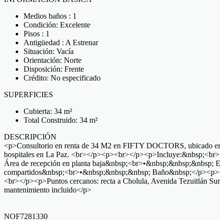
Medios baños : 1
Condición: Excelente
Pisos : 1
Antigüedad : A Estrenar
Situación: Vacía
Orientación: Norte
Disposición: Frente
Crédito: No especificado
SUPERFICIES
Cubierta: 34 m²
Total Construido: 34 m²
DESCRIPCIÓN
<p>Consultorio en renta de 34 M2 en FIFTY DOCTORS, ubicado en una z
hospitales en La Paz. <br></p><p><br></p><p>Incluye:&nbsp;<br>•&
Área de recepción en planta baja&nbsp;<br>•&nbsp;&nbsp;&nbsp; 
compartidos&nbsp;<br>•&nbsp;&nbsp;&nbsp; Baño&nbsp;</p><p><br></
<br></p><p>Puntos cercanos: recta a Cholula, Avenida Tezuitlán Su
mantenimiento incluido</p>
NOF7281330