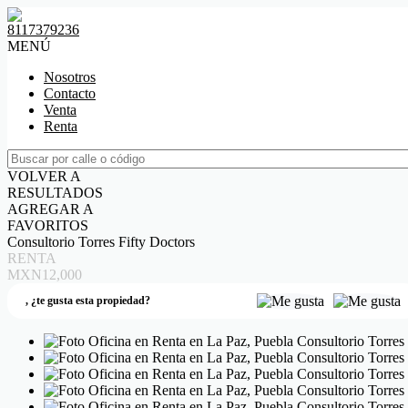
8117379236
MENÚ
Nosotros
Contacto
Venta
Renta
VOLVER A
RESULTADOS
AGREGAR A
FAVORITOS
Consultorio Torres Fifty Doctors
RENTA
MXN12,000
,
¿te gusta esta propiedad?