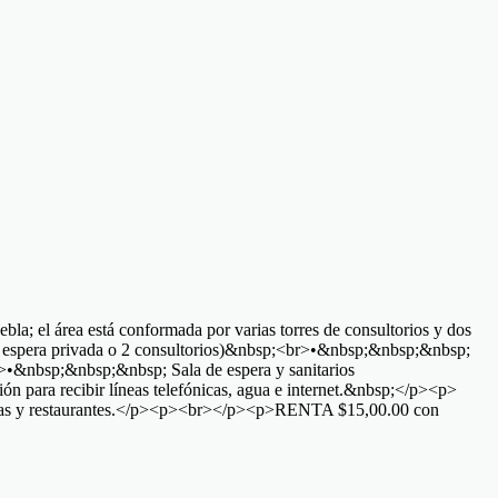
; el área está conformada por varias torres de consultorios y dos
 espera privada o 2 consultorios)&nbsp;<br>•&nbsp;&nbsp;&nbsp;
&nbsp;&nbsp;&nbsp; Sala de espera y sanitarios
ara recibir líneas telefónicas, agua e internet.&nbsp;</p><p>
icinas y restaurantes.</p><p><br></p><p>RENTA $15,00.00 con