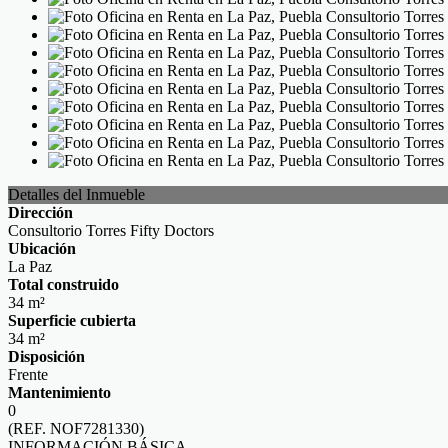
Detalles del Inmueble
Dirección
Consultorio Torres Fifty Doctors
Ubicación
La Paz
Total construido
34 m²
Superficie cubierta
34 m²
Disposición
Frente
Mantenimiento
0
(REF. NOF7281330)
INFORMACIÓN BÁSICA