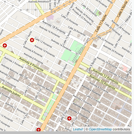
Leaflet
| ©
OpenStreetMap
contributors