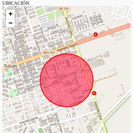
UBICACIÓN
+
−