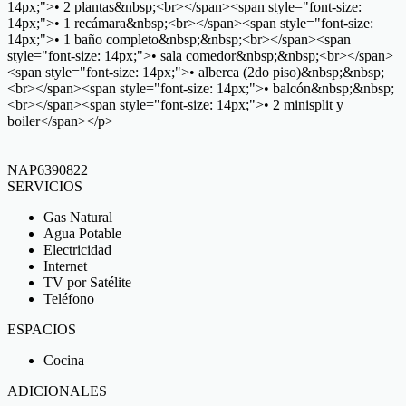
14px;">• 2 plantas&nbsp;<br></span><span style="font-size:
14px;">• 1 recámara&nbsp;<br></span><span style="font-size:
14px;">• 1 baño completo&nbsp;&nbsp;<br></span><span
style="font-size: 14px;">• sala comedor&nbsp;&nbsp;<br></span>
<span style="font-size: 14px;">• alberca (2do piso)&nbsp;&nbsp;
<br></span><span style="font-size: 14px;">• balcón&nbsp;&nbsp;
<br></span><span style="font-size: 14px;">• 2 minisplit y
boiler</span></p>
NAP6390822
SERVICIOS
Gas Natural
Agua Potable
Electricidad
Internet
TV por Satélite
Teléfono
ESPACIOS
Cocina
ADICIONALES