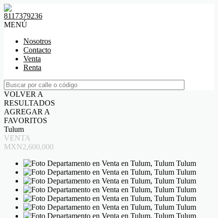
8117379236
MENÚ
Nosotros
Contacto
Venta
Renta
VOLVER A
RESULTADOS
AGREGAR A
FAVORITOS
Tulum
VENTA
MXN2,600,000