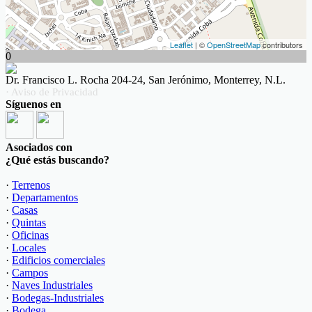
Leaflet
| ©
OpenStreetMap
contributors
0
Dr. Francisco L. Rocha 204-24, San Jerónimo, Monterrey, N.L.
· Aviso de Privacidad
Síguenos en
Asociados con
¿Qué estás buscando?
·
Terrenos
·
Departamentos
·
Casas
·
Quintas
·
Oficinas
·
Locales
·
Edificios comerciales
·
Campos
·
Naves Industriales
·
Bodegas-Industriales
·
Bodega