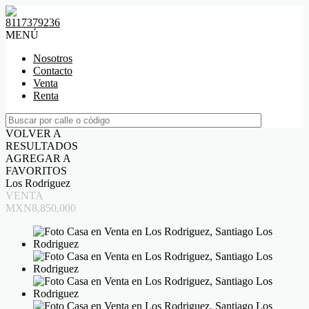
8117379236
MENÚ
Nosotros
Contacto
Venta
Renta
VOLVER A
RESULTADOS
AGREGAR A
FAVORITOS
Los Rodriguez
VENTA
MXN8,850,000