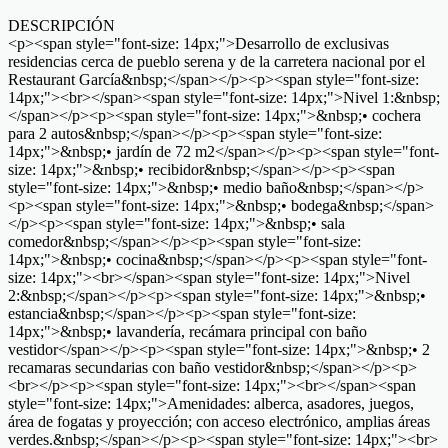
DESCRIPCIÓN
<p><span style="font-size: 14px;">Desarrollo de exclusivas
residencias cerca de pueblo serena y de la carretera nacional por el
Restaurant García&nbsp;</span></p><p><span style="font-size:
14px;"><br></span><span style="font-size: 14px;">Nivel 1:&nbsp;
</span></p><p><span style="font-size: 14px;">&nbsp;• cochera
para 2 autos&nbsp;</span></p><p><span style="font-size:
14px;">&nbsp;• jardín de 72 m2</span></p><p><span style="font-
size: 14px;">&nbsp;• recibidor&nbsp;</span></p><p><span
style="font-size: 14px;">&nbsp;• medio baño&nbsp;</span></p>
<p><span style="font-size: 14px;">&nbsp;• bodega&nbsp;</span>
</p><p><span style="font-size: 14px;">&nbsp;• sala
comedor&nbsp;</span></p><p><span style="font-size:
14px;">&nbsp;• cocina&nbsp;</span></p><p><span style="font-
size: 14px;"><br></span><span style="font-size: 14px;">Nivel
2:&nbsp;</span></p><p><span style="font-size: 14px;">&nbsp;•
estancia&nbsp;</span></p><p><span style="font-size:
14px;">&nbsp;• lavandería, recámara principal con baño
vestidor</span></p><p><span style="font-size: 14px;">&nbsp;• 2
recamaras secundarias con baño vestidor&nbsp;</span></p><p>
<br></p><p><span style="font-size: 14px;"><br></span><span
style="font-size: 14px;">Amenidades: alberca, asadores, juegos,
área de fogatas y proyección; con acceso electrónico, amplias áreas
verdes.&nbsp;</span></p><p><span style="font-size: 14px;"><br>