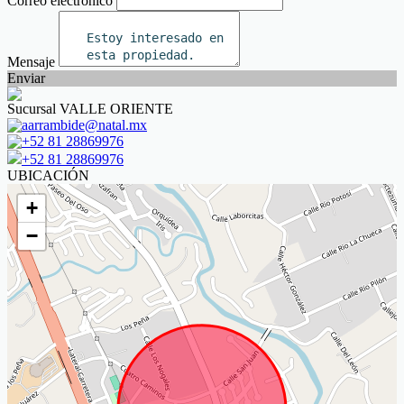
Correo electrónico
Mensaje
Enviar
Sucursal VALLE ORIENTE
aarrambide@natal.mx
+52 81 28869976
+52 81 28869976
UBICACIÓN
+
−