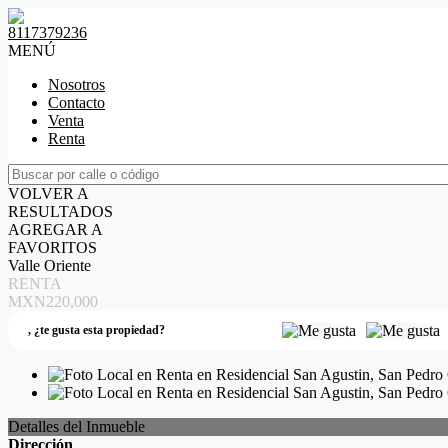
8117379236
MENÚ
Nosotros
Contacto
Venta
Renta
VOLVER A
RESULTADOS
AGREGAR A
FAVORITOS
Valle Oriente
RENTA
MXN220,000
,
¿te gusta esta propiedad?
Detalles del Inmueble
Dirección