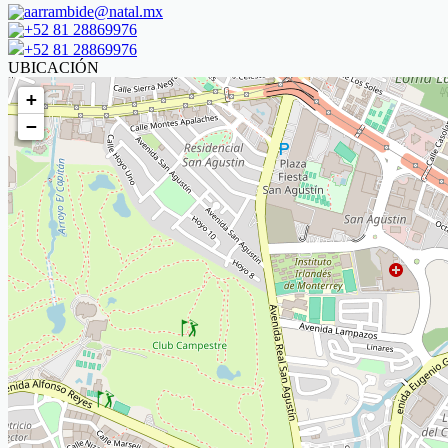
aarrambide@natal.mx
+52 81 28869976
+52 81 28869976
UBICACIÓN
+
−