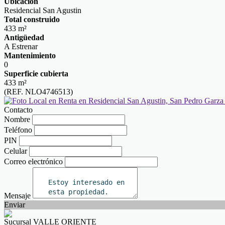
Ubicación
Residencial San Agustin
Total construido
433 m²
Antigüedad
A Estrenar
Mantenimiento
0
Superficie cubierta
433 m²
(REF. NLO4746513)
Contacto
Nombre
Teléfono
PIN
Celular
Correo electrónico
Mensaje
Enviar
Sucursal VALLE ORIENTE