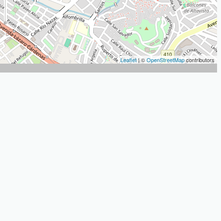
Leaflet
| ©
OpenStreetMap
contributors