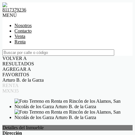
8117379236
MENÚ
Nosotros
Contacto
Venta
Renta
VOLVER A
RESULTADOS
AGREGAR A
FAVORITOS
Arturo B. de la Garza
RENTA
MXN35
Detalles del Inmueble
Dirección